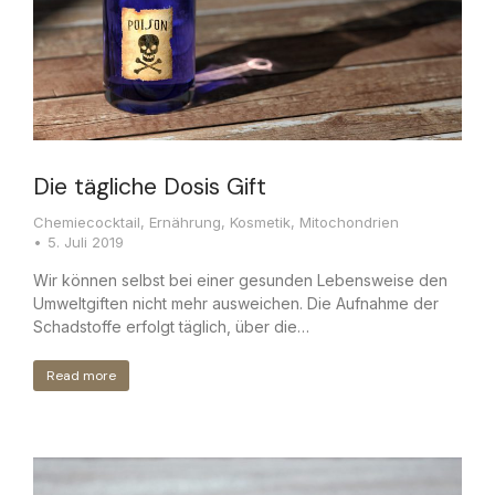
Die tägliche Dosis Gift
Chemiecocktail
,
Ernährung
,
Kosmetik
,
Mitochondrien
5. Juli 2019
Wir können selbst bei einer gesunden Lebensweise den
Umweltgiften nicht mehr ausweichen. Die Aufnahme der
Schadstoffe erfolgt täglich, über die…
Read more