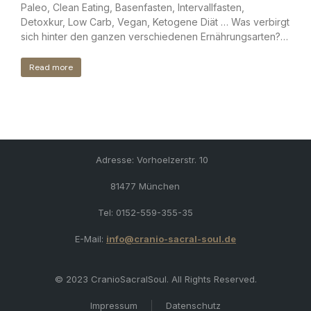
Paleo, Clean Eating, Basenfasten, Intervallfasten,
Detoxkur, Low Carb, Vegan, Ketogene Diät … Was verbirgt
sich hinter den ganzen verschiedenen Ernährungsarten?…
Read more
Adresse: Vorhoelzerstr. 10
81477 München
Tel: 0152-559-355-35
E-Mail:
info@cranio-sacral-soul.de
© 2023 CranioSacralSoul. All Rights Reserved.
Impressum
Datenschutz