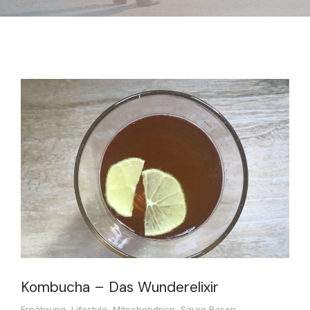
Kombucha – Das Wunderelixir
Ernährung
,
Lifestyle
,
Mitochondrien
,
Säure Basen