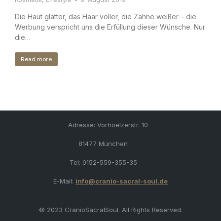
Die Haut glatter, das Haar voller, die Zähne weißer – die
Werbung verspricht uns die Erfüllung dieser Wünsche. Nur
die…
Read more
Adresse: Vorhoelzerstr. 10
81477 München
Tel: 0152-559-355-35
E-Mail:
info@cranio-sacral-soul.de
© 2023 CranioSacralSoul. All Rights Reserved.